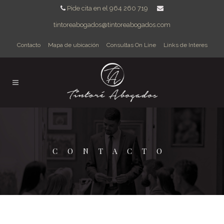
Pide cita en el 964 260 719
tintoreabogados@tintoreabogados.com
Contacto
Mapa de ubicación
Consultas On Line
Links de Interes
CONTACTO