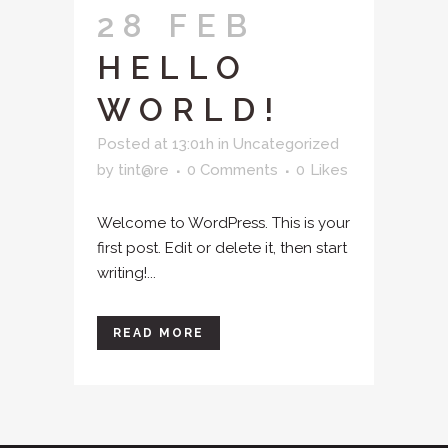
28 FEB
HELLO
WORLD!
Posted at 13:01h
in
Uncategorized
by
tint@re
0 Comments
0
Likes
Welcome to WordPress. This is your
first post. Edit or delete it, then start
writing!...
READ MORE