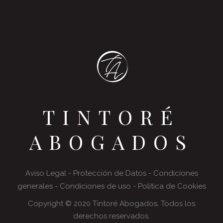
TINTORÉ
ABOGADOS
Aviso Legal
-
Protección de Datos
-
Condiciones
generales
-
Condiciones de uso
-
Política de Cookies
Copyright © 2020 Tintoré Abogados. Todos los
derechos reservados.